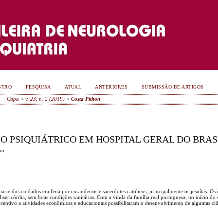
STRO
PESQUISA
ATUAL
ANTERIORES
SUBMISSÃO DE ARTIGOS
Capa
>
v. 23, n. 2 (2019)
>
Costa Pithon
ÇO PSIQUIÁTRICO EM HOSPITAL GERAL DO BRAS
pa
 parte dos cuidados era feita por curandeiros e sacerdotes católicos, principalmente os jesuítas. 
isericórdia, sem boas condições sanitárias. Com a vinda da família real portuguesa, no início do
incentivo a atividades econômicas e educacionais possibilitaram o desenvolvimento de algumas ci