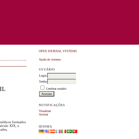
OPEN JOURNAL SYSTEMS
Ajuda do sistema
USUÁRIO
Login
Senha
IL
Lembrar usuário
NOTIFICAÇÕES
Visualizar
Assinar
Os médicos formados
 século XIX, o
IDIOMA
dades,