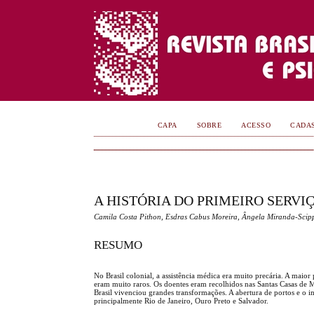
CAPA
SOBRE
ACESSO
CADA
A HISTÓRIA DO PRIMEIRO SERVI
Camila Costa Pithon, Esdras Cabus Moreira, Ângela Miranda-Scip
RESUMO
No Brasil colonial, a assistência médica era muito precária. A maior
eram muito raros. Os doentes eram recolhidos nas Santas Casas de M
Brasil vivenciou grandes transformações. A abertura de portos e o 
principalmente Rio de Janeiro, Ouro Preto e Salvador.