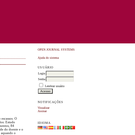
OPEN JOURNAL SYSTEMS
Ajuda do sistema
USUÁRIO
Login
Senha
Lembrar usuário
NOTIFICAÇÕES
Visualizar
Assinar
o escassos. O
dos: Estudo
IDIOMA
amentos, 84
ade do doente e o
ão aquando o