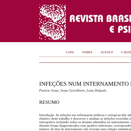
CAPA
SOBRE
ACESSO
CADA
INFEÇÕES NUM INTERNAMENTO D
Patrícia Jorge, Jorge Carvalheiro, Luísa Delgado
RESUMO
Introdução: As infeções em enfermarias médicas e cirúrgicas têm sid
objetivo deste trabalho é descrever e analisar as infeções ocorrida
retrospetivo incluindo todos os doentes admitidos no internamento 
doentes foram diagnosticados com quadros infeciosos, correspondend
número de dias de internamento não tiveram uma relação estatistica