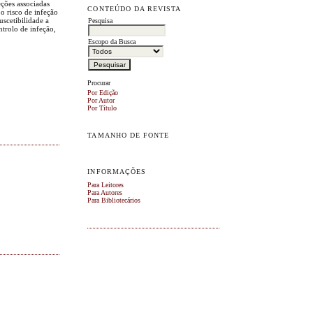
ções associadas
CONTEÚDO DA REVISTA
o risco de infeção
scetibilidade a
Pesquisa
trolo de infeção,
Escopo da Busca
Procurar
Por Edição
Por Autor
Por Título
TAMANHO DE FONTE
INFORMAÇÕES
Para Leitores
Para Autores
Para Bibliotecários