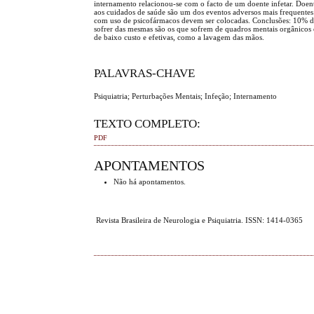
internamento relacionou-se com o facto de um doente infetar. Doen
aos cuidados de saúde são um dos eventos adversos mais frequentes 
com uso de psicofármacos devem ser colocadas. Conclusões: 10% dos
sofrer das mesmas são os que sofrem de quadros mentais orgânicos 
de baixo custo e efetivas, como a lavagem das mãos.
PALAVRAS-CHAVE
Psiquiatria; Perturbações Mentais; Infeção; Internamento
TEXTO COMPLETO:
PDF
APONTAMENTOS
Não há apontamentos.
Revista Brasileira de Neurologia e Psiquiatria. ISSN: 1414-0365