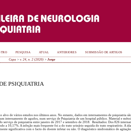
STRO
PESQUISA
ATUAL
ANTERIORES
SUBMISSÃO DE ARTIGOS
Capa
>
v. 24, n. 2 (2020)
>
Jorge
E PSIQUIATRIA
o alvo de vários estudos nos últimos anos. No entanto, dados em internamentos de psiquiatria sã
s num internamento de agudos, num serviço de Psiquiatria de um hospital público. Material e méto
do serviço de psiquiatria entre janeiro de 2017 e setembro de 2018. Resultados: Dos 826 intern
o a 10,17%. A infeção mais frequente foi a do trato urinário seguida do trato respiratório. A id
mente significativa com o facto do doente infetar ou não. O diagnóstico sindromático de agitaç