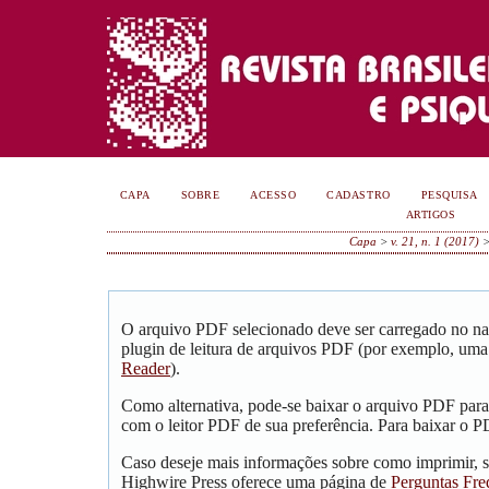
CAPA
SOBRE
ACESSO
CADASTRO
PESQUISA
ARTIGOS
Capa
>
v. 21, n. 1 (2017)
O arquivo PDF selecionado deve ser carregado no na
plugin de leitura de arquivos PDF (por exemplo, uma
Reader
).
Como alternativa, pode-se baixar o arquivo PDF para
com o leitor PDF de sua preferência. Para baixar o PD
Caso deseje mais informações sobre como imprimir, s
Highwire Press oferece uma página de
Perguntas Fre