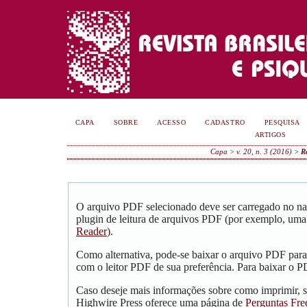
CAPA
SOBRE
ACESSO
CADASTRO
PESQUISA
ARTIGOS
Capa
>
v. 20, n. 3 (2016)
>
R
O arquivo PDF selecionado deve ser carregado no na
plugin de leitura de arquivos PDF (por exemplo, uma
Reader
).
Como alternativa, pode-se baixar o arquivo PDF para
com o leitor PDF de sua preferência. Para baixar o PD
Caso deseje mais informações sobre como imprimir, s
Highwire Press oferece uma página de
Perguntas Fre