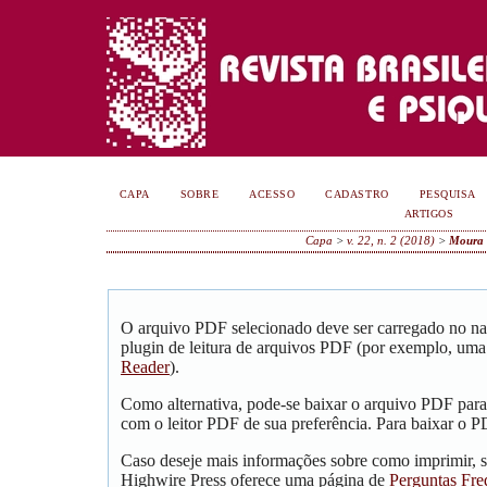
CAPA
SOBRE
ACESSO
CADASTRO
PESQUISA
ARTIGOS
Capa
>
v. 22, n. 2 (2018)
>
Moura 
O arquivo PDF selecionado deve ser carregado no na
plugin de leitura de arquivos PDF (por exemplo, uma
Reader
).
Como alternativa, pode-se baixar o arquivo PDF para
com o leitor PDF de sua preferência. Para baixar o PD
Caso deseje mais informações sobre como imprimir, s
Highwire Press oferece uma página de
Perguntas Fre