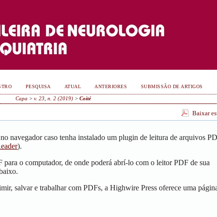
STRO
PESQUISA
ATUAL
ANTERIORES
SUBMISSÃO DE ARTIGOS
Capa
>
v. 23, n. 2 (2019)
>
Coité
Baixar e
no navegador caso tenha instalado um plugin de leitura de arquivos P
eader
).
F para o computador, de onde poderá abrí-lo com o leitor PDF de sua
baixo.
mir, salvar e trabalhar com PDFs, a Highwire Press oferece uma págin