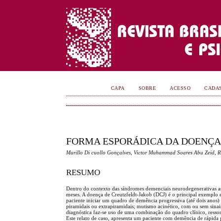
CAPA
SOBRE
ACESSO
CADA
FORMA ESPORÁDICA DA DOENÇA
Murillo Di cuollo Gonçalves, Victor Muhammad Soares Abu Zeid, R
RESUMO
Dentro do contexto das síndromes demenciais neurodegenerativas as
meses. A doença de Creutzfeldt-Jakob (DCJ) é o principal exemplo
paciente iniciar um quadro de demência progressiva (até dois anos) 
piramidais ou extrapiramidais; mutismo acinético, com ou sem sinais 
diagnóstica faz-se uso de uma combinação do quadro clínico, resso
Este relato de caso, apresenta um paciente com demência de rápida p