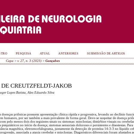
STRO
PESQUISA
ATUAL
ANTERIORES
SUBMISSÃO DE ARTIGOS
Capa
>
v. 27, n. 3 (2023)
>
Gonçalves
 DE CREUTZFELDT-JAKOB
oger Lopes Batista, Alex Eduardo Silva
 doenças priônicas possuem apresentação clínica rápida e progressiva, levando ao declínio func
 em humanos, por ser também a mais prevalente de forma geral. Deve-se suspeitar de doença pri
com pelo menos dois dos seguintes sinais ou sintomas: mioclonias; distúrbios visuais ou cerebelare
psiquiátricos no início da doença; sintomas sensoriais dolorosos e persistentes e disestesias. Par
nância magnética, eletroencefalograma, juntamente da detecção de proteína 14-3-3 no líquido ce
rogressão, associada a ataxia cerebelar e mioclonias. Diagnósticos diferenciais foram afastados 