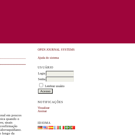
OPEN JOURNAL SYSTEMS
Ajuda do sistema
USUÁRIO
Login
Senha
Lembrar usuário
NOTIFICAÇÕES
Visualizar
Assinar
ional em poucos
ônica quando o
s; sinais
IDIOMA
a confirmação
falorraquidiano.
ao longo da