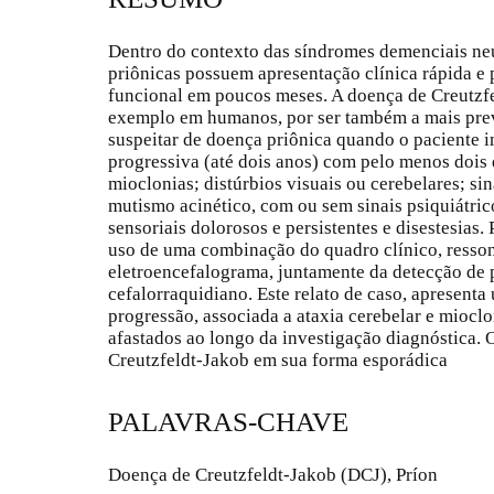
Dentro do contexto das síndromes demenciais ne
priônicas possuem apresentação clínica rápida e 
funcional em poucos meses. A doença de Creutzfe
exemplo em humanos, por ser também a mais prev
suspeitar de doença priônica quando o paciente 
progressiva (até dois anos) com pelo menos dois 
mioclonias; distúrbios visuais ou cerebelares; si
mutismo acinético, com ou sem sinais psiquiátric
sensoriais dolorosos e persistentes e disestesias.
uso de uma combinação do quadro clínico, resso
eletroencefalograma, juntamente da detecção de 
cefalorraquidiano. Este relato de caso, apresent
progressão, associada a ataxia cerebelar e mioclo
afastados ao longo da investigação diagnóstica. 
Creutzfeldt-Jakob em sua forma esporádica
PALAVRAS-CHAVE
Doença de Creutzfeldt-Jakob (DCJ), Príon