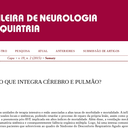
STRO
PESQUISA
ATUAL
ANTERIORES
SUBMISSÃO DE ARTIGOS
Capa
>
v. 19, n. 2 (2015)
>
Samary
O QUE INTEGRA CÉREBRO E PULMÃO?
 unidades de terapia intensiva e estão associadas a altas taxas de morbidade e mortalidade. A in
ssões locais e sistêmicas, podendo retardar o processo de reparo da própria lesão, assim como pr
o a pneumonia pós-AVE implicada em altos índices de mortalidade. Além disso, a ventilação mecâ
nflamatória sistêmica e consequentemente falência orgânica múltipla. Logo, há uma intensa comuni
diversos pacientes que sobrevivem ao quadro de Síndrome do Desconforto Respiratório Agudo apr