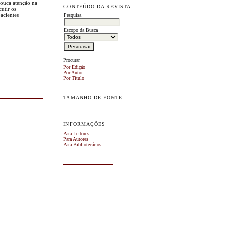
pouca atenção na
CONTEÚDO DA REVISTA
utir os
acientes
Pesquisa
Escopo da Busca
Procurar
Por Edição
Por Autor
Por Título
TAMANHO DE FONTE
INFORMAÇÕES
Para Leitores
Para Autores
Para Bibliotecários