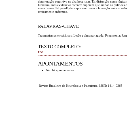
deterioração cognitiva na alta hospitalar. Tal disfunção neurológ
literatura, mas evidências recentes sugerem que ambos os pulmões 
mecanismos fisiopatológicos que envolvem a interação entre a lesão
criticamente enfermos.
PALAVRAS-CHAVE
Traumatismos encefálicos; Lesão pulmonar aguda; Pneumonia; Respi
TEXTO COMPLETO:
PDF
APONTAMENTOS
Não há apontamentos.
Revista Brasileira de Neurologia e Psiquiatria. ISSN: 1414-0365