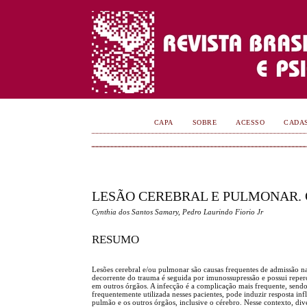
CAPA
SOBRE
ACESSO
CADA
LESÃO CEREBRAL E PULMONAR. 
Cynthia dos Santos Samary, Pedro Laurindo Fiorio Jr
RESUMO
Lesões cerebral e/ou pulmonar são causas frequentes de admissão nas
decorrente do trauma é seguida por imunossupressão e possui repercu
em outros órgãos. A infecção é a complicação mais frequente, send
frequentemente utilizada nesses pacientes, pode induzir resposta i
pulmão e os outros órgãos, inclusive o cérebro. Nesse contexto, 