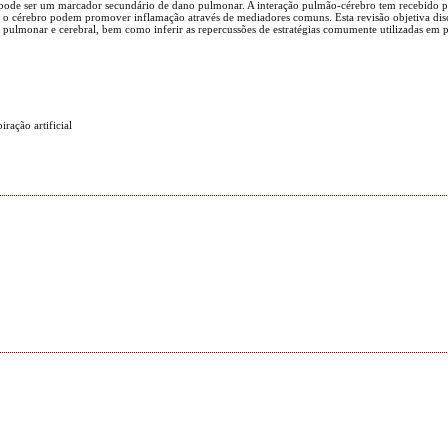
ica pode ser um marcador secundário de dano pulmonar. A interação pulmão-cérebro tem recebido 
e o cérebro podem promover inflamação através de mediadores comuns. Esta revisão objetiva disc
 pulmonar e cerebral, bem como inferir as repercussões de estratégias comumente utilizadas em p
ração artificial