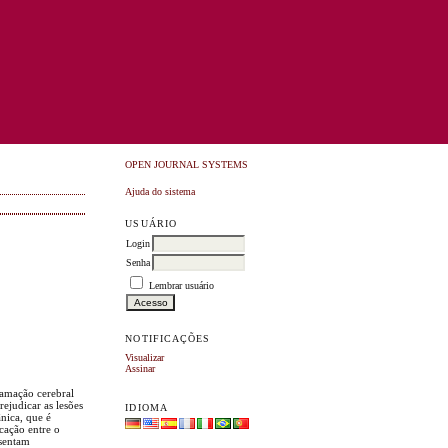
OPEN JOURNAL SYSTEMS
Ajuda do sistema
USUÁRIO
Login
Senha
Lembrar usuário
NOTIFICAÇÕES
Visualizar
Assinar
flamação cerebral
ejudicar as lesões
IDIOMA
nica, que é
cação entre o
esentam