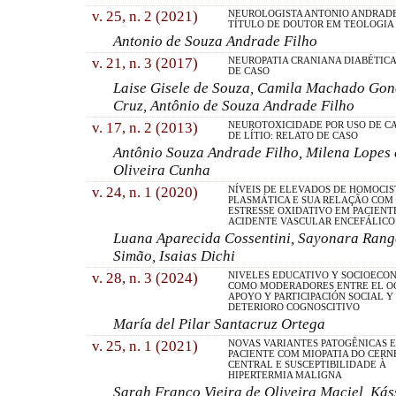
v. 25, n. 2 (2021)
NEUROLOGISTA ANTONIO ANDRADE
TÍTULO DE DOUTOR EM TEOLOGIA
Antonio de Souza Andrade Filho
v. 21, n. 3 (2017)
NEUROPATIA CRANIANA DIABÉTICA
DE CASO
Laise Gisele de Souza, Camila Machado Gonç
Cruz, Antônio de Souza Andrade Filho
v. 17, n. 2 (2013)
NEUROTOXICIDADE POR USO DE C
DE LÍTIO: RELATO DE CASO
Antônio Souza Andrade Filho, Milena Lopes 
Oliveira Cunha
v. 24, n. 1 (2020)
NÍVEIS DE ELEVADOS DE HOMOCIS
PLASMÁTICA E SUA RELAÇÃO COM
ESTRESSE OXIDATIVO EM PACIENT
ACIDENTE VASCULAR ENCEFÁLICO
Luana Aparecida Cossentini, Sayonara Rang
Simão, Isaias Dichi
v. 28, n. 3 (2024)
NIVELES EDUCATIVO Y SOCIOECO
COMO MODERADORES ENTRE EL OC
APOYO Y PARTICIPACIÓN SOCIAL Y
DETERIORO COGNOSCITIVO
María del Pilar Santacruz Ortega
v. 25, n. 1 (2021)
NOVAS VARIANTES PATOGÊNICAS 
PACIENTE COM MIOPATIA DO CERN
CENTRAL E SUSCEPTIBILIDADE À
HIPERTERMIA MALIGNA
Sarah Franco Vieira de Oliveira Maciel, Ká