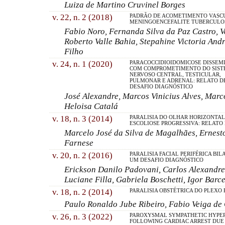
Luiza de Martino Cruvinel Borges
v. 22, n. 2 (2018)
PADRÃO DE ACOMETIMENTO VASC
MENINGOENCEFALITE TUBERCULO
Fabio Noro, Fernanda Silva da Paz Castro, V
Roberto Valle Bahia, Stepahine Victoria And
Filho
v. 24, n. 1 (2020)
PARACOCCIDIOIDOMICOSE DISSEM
COM COMPROMETIMENTO DO SIST
NERVOSO CENTRAL, TESTICULAR,
PULMONAR E ADRENAL: RELATO D
DESAFIO DIAGNÓSTICO
José Alexandre, Marcos Vinicius Alves, Marc
Heloisa Catalá
v. 18, n. 3 (2014)
PARALISIA DO OLHAR HORIZONTA
ESCOLIOSE PROGRESSIVA: RELATO
Marcelo José da Silva de Magalhães, Ernest
Farnese
v. 20, n. 2 (2016)
PARALISIA FACIAL PERIFÉRICA BIL
UM DESAFIO DIAGNÓSTICO
Erickson Danilo Padovani, Carlos Alexandre
Luciane Filla, Gabriela Boschetti, Igor Barce
v. 18, n. 2 (2014)
PARALISIA OBSTÉTRICA DO PLEXO
Paulo Ronaldo Jube Ribeiro, Fabio Veiga de
v. 26, n. 3 (2022)
PAROXYSMAL SYMPATHETIC HYPE
FOLLOWING CARDIAC ARREST DUE