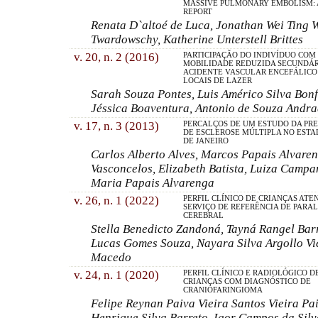
MASSIVE PULMONARY EMBOLISM: 
REPORT
Renata D`altoé de Luca, Jonathan Wei Ting 
Twardowschy, Katherine Unterstell Brittes
v. 20, n. 2 (2016)
PARTICIPAÇÃO DO INDIVÍDUO COM
MOBILIDADE REDUZIDA SECUNDÁR
ACIDENTE VASCULAR ENCEFÁLICO
LOCAIS DE LAZER
Sarah Souza Pontes, Luis Américo Silva Bon
Jéssica Boaventura, Antonio de Souza Andra
v. 17, n. 3 (2013)
PERCALÇOS DE UM ESTUDO DA PR
DE ESCLEROSE MÚLTIPLA NO ESTA
DE JANEIRO
Carlos Alberto Alves, Marcos Papais Alvaren
Vasconcelos, Elizabeth Batista, Luiza Camp
Maria Papais Alvarenga
v. 26, n. 1 (2022)
PERFIL CLÍNICO DE CRIANÇAS ATE
SERVIÇO DE REFERÊNCIA DE PARAL
CEREBRAL
Stella Benedicto Zandoná, Tayná Rangel Bar
Lucas Gomes Souza, Nayara Silva Argollo V
Macedo
v. 24, n. 1 (2020)
PERFIL CLÍNICO E RADIOLÓGICO D
CRIANÇAS COM DIAGNÓSTICO DE
CRANIOFARINGIOMA
Felipe Reynan Paiva Vieira Santos Vieira Pa
Henrique Silva Barreto, Igor Campos da Sil