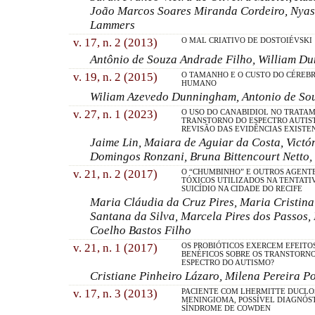
João Marcos Soares Miranda Cordeiro, Nyas
Lammers
v. 17, n. 2 (2013)
O MAL CRIATIVO DE DOSTOIÉVSKI
Antônio de Souza Andrade Filho, William D
v. 19, n. 2 (2015)
O TAMANHO E O CUSTO DO CÉREB
HUMANO
Wiliam Azevedo Dunningham, Antonio de So
v. 27, n. 1 (2023)
O USO DO CANABIDIOL NO TRATA
TRANSTORNO DO ESPECTRO AUTIST
REVISÃO DAS EVIDÊNCIAS EXISTE
Jaime Lin, Maiara de Aguiar da Costa, Victór
Domingos Ronzani, Bruna Bittencourt Netto,
v. 21, n. 2 (2017)
O “CHUMBINHO” E OUTROS AGENT
TÓXICOS UTILIZADOS NA TENTATI
SUICÍDIO NA CIDADE DO RECIFE
Maria Cláudia da Cruz Pires, Maria Cristina
Santana da Silva, Marcela Pires dos Passos,
Coelho Bastos Filho
v. 21, n. 1 (2017)
OS PROBIÓTICOS EXERCEM EFEITO
BENÉFICOS SOBRE OS TRANSTORN
ESPECTRO DO AUTISMO?
Cristiane Pinheiro Lázaro, Milena Pereira P
v. 17, n. 3 (2013)
PACIENTE COM LHERMITTE DUCLO
MENINGIOMA, POSSÍVEL DIAGNÓS
SÍNDROME DE COWDEN