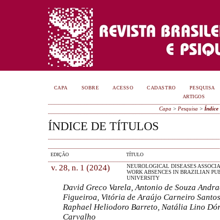
CAPA
SOBRE
ACESSO
CADASTRO
PESQUISA
ARTIGOS
Capa
>
Pesquisa
>
Índice 
ÍNDICE DE TÍTULOS
EDIÇÃO
TÍTULO
v. 28, n. 1 (2024)
NEUROLOGICAL DISEASES ASSOCI
WORK ABSENCES IN BRAZILIAN PU
UNIVERSITY
David Greco Varela, Antonio de Souza Andrad
Figueiroa, Vitória de Araújo Carneiro Santos
Raphael Heliodoro Barreto, Natália Lino Dó
Carvalho