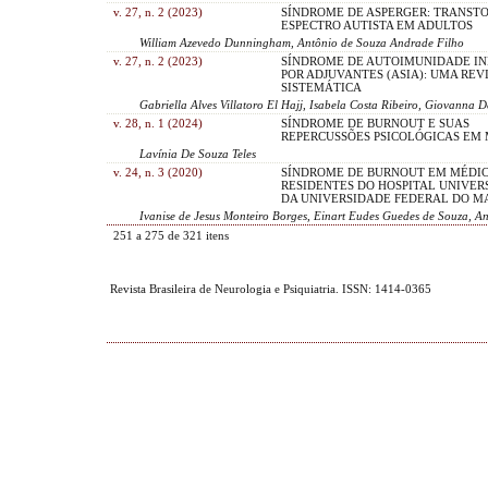
v. 27, n. 2 (2023)
SÍNDROME DE ASPERGER: TRANST
ESPECTRO AUTISTA EM ADULTOS
William Azevedo Dunningham, Antônio de Souza Andrade Filho
v. 27, n. 2 (2023)
SÍNDROME DE AUTOIMUNIDADE IN
POR ADJUVANTES (ASIA): UMA REV
SISTEMÁTICA
Gabriella Alves Villatoro El Hajj, Isabela Costa Ribeiro, Giovanna 
v. 28, n. 1 (2024)
SÍNDROME DE BURNOUT E SUAS
REPERCUSSÕES PSICOLÓGICAS EM
Lavínia De Souza Teles
v. 24, n. 3 (2020)
SÍNDROME DE BURNOUT EM MÉDI
RESIDENTES DO HOSPITAL UNIVER
DA UNIVERSIDADE FEDERAL DO 
Ivanise de Jesus Monteiro Borges, Einart Eudes Guedes de Souza, A
251 a 275 de 321 itens
Revista Brasileira de Neurologia e Psiquiatria. ISSN: 1414-0365