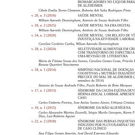
BIOMARCADORES NO LÍQUOR PARA
DE ALZHEIMER
Cibele Emilia Torres Clemente, Roberta Arb Saba Rodrigues Pinto
v. 20, n. 3 (2016)
SAÚDE MENTAL
William Azevedo Dunningham, Antonio de Souza Andrade Filho
v. 29, n. 2 (2025)
SAÚDE MENTAL NA ERA DIGITAL
William Azevedo Dunningham, Antônio de Souza Andrade Filho
v. 24, n. 2 (2020)
SAÚDE MENTAL: UM RELATO DE VÍ
INJUSTIÇA NA ATIVIDADE LABORA
Caroline Cordeiro Cunha, Wiliam Azevedo Dunnningham
v. 28, n. 2 (2024)
SELETIVIDADE ALIMENTAR EM CR
COM TRANSTORNO DO ESPECTRO A
UMA REVISÃO DE LITERATURA
Maria de Fátima Souza dos Santos, Carolina Gomes Costa, Priscila B
Renata Quartieri Nascimento
v. 18, n. 1 (2014)
SIMPÓSIO NACIONAL DE DOENÇAS
COGNITIVAS e MUTIRÃO DIAGNÓST
PRECOCE DO MAL DE ALZHEIMER (20
setembro de 2014)
Antonio de Souza Andrade Filho, Paulo Roberto de Brito Marques
v. 17, n. 1 (2013)
SÍNDROME DA CAUDA EQÜINA DEV
HÉRNIA DISCAL LOMBAR. APRESE
CASO
Carlos Umberto Pereira, Jose Anísio Santos Júnior, Urbiana Cristi
v. 19, n. 1 (2015)
SÍNDROME DA MÃO ALIENÍGENA
Carlos Alexandre Martins Zicarelli, Sérgio Murilo Georgeto, Karen
Dias, Luiz Roberto Aguiar
v. 22, n. 2 (2018)
SÍNDROME DAS PERNAS INQUIETAS
INDUZIDO POR FLUVOXAMINA? DE
DE CASO CLÍNICO
Ana Filipa Gomes Amorim, José David Estevens Eduardo