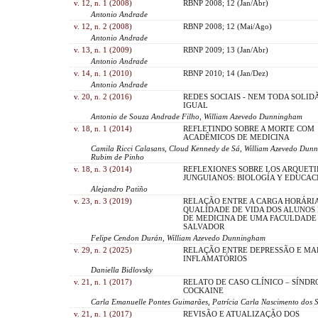
v. 12, n. 1 (2008)
RBNP 2008; 12 (Jan/Abr)
Antonio Andrade
v. 12, n. 2 (2008)
RBNP 2008; 12 (Mai/Ago)
Antonio Andrade
v. 13, n. 1 (2009)
RBNP 2009; 13 (Jan/Abr)
Antonio Andrade
v. 14, n. 1 (2010)
RBNP 2010; 14 (Jan/Dez)
Antonio Andrade
v. 20, n. 2 (2016)
REDES SOCIAIS - NEM TODA SOLID
IGUAL
Antonio de Souza Andrade Filho, William Azevedo Dunningham
v. 18, n. 1 (2014)
REFLETINDO SOBRE A MORTE COM
ACADÊMICOS DE MEDICINA
Camila Ricci Calasans, Cloud Kennedy de Sá, William Azevedo Dun
Rubim de Pinho
v. 18, n. 3 (2014)
REFLEXIONES SOBRE LOS ARQUETI
JUNGUIANOS: BIOLOGÍA Y EDUCAC
Alejandro Patiño
v. 23, n. 3 (2019)
RELAÇÃO ENTRE A CARGA HORÁRIA
QUALIDADE DE VIDA DOS ALUNOS
DE MEDICINA DE UMA FACULDADE
SALVADOR
Felipe Cendon Durán, William Azevedo Dunningham
v. 29, n. 2 (2025)
RELAÇÃO ENTRE DEPRESSÃO E M
INFLAMATÓRIOS
Daniella Bidlovsky
v. 21, n. 1 (2017)
RELATO DE CASO CLÍNICO – SÍND
COCKAINE
Carla Emanuelle Pontes Guimarães, Patrícia Carla Nascimento dos 
v. 21, n. 1 (2017)
REVISÃO E ATUALIZAÇÃO DOS