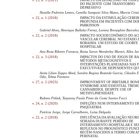
DO PACIENTE COM TRANSTORNO
DEPRESSIVO
Haialla Pedreira Lemos, Camilla Sampaio Silva Matos, Marcia Crist
v. 22, n. 1 (2018)
IMPACTO DA ESTIMULAÇÃO CEREB
PROFUNDA EM PACIENTES COM DO
PARKINSON
Gabriel Alves, Henrique Ballalai Ferraz, Lorena Broseghini Barcelo
v. 22, n. 2 (2018)
IMPACTO SOCIOECONÔMICO DO AC
VASCULAR CEREBRAL NO ESTADO 
RORAIMA: UM ESTUDO DE COORTE 
HOSPITALAR
Ana Rosa Ribeiro Fonseca, Raisa Saron Wanderley Murari, Allex J
v. 22, n. 3 (2018)
IMPACTOS DO USO DE JOGOS DE RA
MÉTODOS METACOGNITIVOS E
INTERVENÇÕES PLANEJADAS NAS 
EXECUTIVAS DE DEPENDENTES QU
Anita Lilian Zuppo Abed, Sandra Regina Rezende Garcia, Cláudio El
Oda, Telma Pantano
v. 27, n. 2 (2023)
IMPROVEMENT OF IRRITABLE BOW
SYNDROME AND ESSENTIAL TREM
CANNABIDIOL DESPITE USE OF
METHYLPHENIDATE.
Rubens Pitliuk, Tatyanny Paula Pinto da Costa Santos Fucci
v. 24, n. 2 (2020)
INFEÇÕES NUM INTERNAMENTO D
PSIQUIATRIA
Patrícia Jorge, Jorge Carvalheiro, Luísa Delgado
v. 22, n. 2 (2018)
INFLUÊNCIA DA AVALIAÇÃO NEUR
SERIADA DURANTE PERÍODO DE
INTERNAMENTO HOSPITALAR E SE
REFLEXOS NO PROGNÓSTICO FUNC
RECÉM-NASCIDOS A TERMO COM AS
PERINATAL