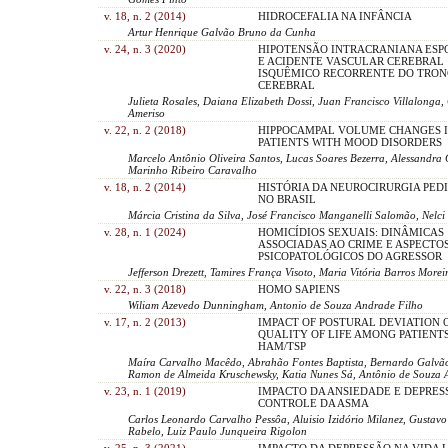
v. 18, n. 2 (2014)
HIDROCEFALIA NA INFÂNCIA
Artur Henrique Galvão Bruno da Cunha
v. 24, n. 3 (2020)
HIPOTENSÃO INTRACRANIANA ES
E ACIDENTE VASCULAR CEREBRAL
ISQUÊMICO RECORRENTE DO TRON
CEREBRAL
Julieta Rosales, Daiana Elizabeth Dossi, Juan Francisco Villalonga,
Ameriso
v. 22, n. 2 (2018)
HIPPOCAMPAL VOLUME CHANGES 
PATIENTS WITH MOOD DISORDERS
Marcelo Antônio Oliveira Santos, Lucas Soares Bezerra, Alessandra 
Marinho Ribeiro Caravalho
v. 18, n. 2 (2014)
HISTÓRIA DA NEUROCIRURGIA PED
NO BRASIL
Márcia Cristina da Silva, José Francisco Manganelli Salomão, Nelc
v. 28, n. 1 (2024)
HOMICÍDIOS SEXUAIS: DINÂMICAS
ASSOCIADAS AO CRIME E ASPECTO
PSICOPATOLÓGICOS DO AGRESSOR
Jefferson Drezett, Tamires França Visoto, Maria Vitória Barros Morei
v. 22, n. 3 (2018)
HOMO SAPIENS
Wiliam Azevedo Dunningham, Antonio de Souza Andrade Filho
v. 17, n. 2 (2013)
IMPACT OF POSTURAL DEVIATION 
QUALITY OF LIFE AMONG PATIENT
HAM/TSP
Maíra Carvalho Macêdo, Abrahão Fontes Baptista, Bernardo Galvão-
Ramon de Almeida Kruschewsky, Katia Nunes Sá, Antônio de Souza 
v. 23, n. 1 (2019)
IMPACTO DA ANSIEDADE E DEPRES
CONTROLE DA ASMA
Carlos Leonardo Carvalho Pessôa, Aluisio Izidório Milanez, Gustav
Rabelo, Luiz Paulo Junqueira Rigolon
v. 25, n. 3 (2021)
IMPACTO DA DEPRESSÃO NA VIDA 