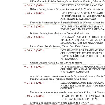
Záira Moura da Paixão Freitas, Carlos Umberto Pereira, Débora Mo
v. 24, n. 2 (2020)
INFLUÊNCIA DA COVID-19 NO SNC
Débora Salles, Samara Ferreira Santino, Andréa Cristina de Moraes 
v. 26, n. 2 (2022)
INFLUÊNCIA DO SISTEMA NORADR
EM PARÂMETROS COMPORTAMENTA
ANSIEDADE E EXPLORAÇÃO
Francielle Fernandes Spies, Ramatis Birnfeld de Oliveira, Alexandre
v. 27, n. 3 (2023)
INTELIGÊNCIA ARTIFICIAL (IA) NA
FORMAÇÃO E NA PRÁTICA MÉDICA
William Dunningham, Antônio de Souza Andrade Filho
v. 29, n. 1 (2025)
INTERNAÇÕES E MORTALIDADE PO
EPILEPSIA: UM COMPARATIVO ENT
MACRORREGIÕES DO MARANHÃO
Lucas Cortes Araujo Severo, Tânia Mara Vieira Santos
v. 26, n. 3 (2022)
INTERNAÇÕES POR TRAUMATISMO
CRANIOENCEFÁLICO EM HOSPITAL
UNIVERSITÁRIO NO INTERIOR DO 
PERNAMBUCO
Viviane Oliveira Almeida, José Carlos de Moura
v. 27, n. 3 (2023)
INTERNAMENTOS PSIQUIÁTRICOS 
CURITIBA: UMA ANÁLISE DESCRITI
E DURANTE PANDEMIA
Julia Alves Ferreira dos Santos, Isabela Fernanda de Souza, Jhully 
Padilha, Juliano Mota Volinger, Marlon Cruz Braga
v. 21, n. 3 (2017)
LACOSAMIDA COMO TERAPIA ADJ
PACIENTES COM EPILEPSIA DE DIFÍ
CONTROLE
Clariana Nascimento, Antonio de Souza Andrade Filho, E. S. Santos
v. 19, n. 2 (2015)
LESÃO CEREBRAL E PULMONAR. O
INTEGRA CÉREBRO E PULMÃO?
Cynthia dos Santos Samary, Pedro Laurindo Fiorio Jr