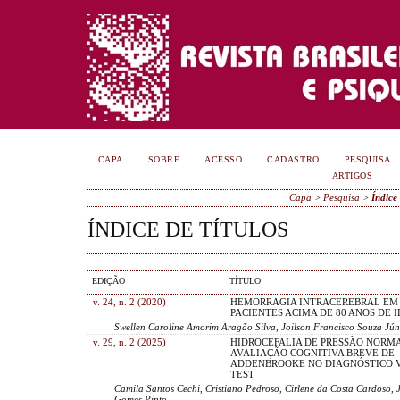
CAPA
SOBRE
ACESSO
CADASTRO
PESQUISA
ARTIGOS
Capa
>
Pesquisa
>
Índice 
ÍNDICE DE TÍTULOS
EDIÇÃO
TÍTULO
v. 24, n. 2 (2020)
HEMORRAGIA INTRACEREBRAL EM
PACIENTES ACIMA DE 80 ANOS DE 
Swellen Caroline Amorim Aragão Silva, Joilson Francisco Souza Júnio
v. 29, n. 2 (2025)
HIDROCEFALIA DE PRESSÃO NORMA
AVALIAÇÃO COGNITIVA BREVE DE
ADDENBROOKE NO DIAGNÓSTICO V
TEST
Camila Santos Cechi, Cristiano Pedroso, Cirlene da Costa Cardoso,
Gomes Pinto